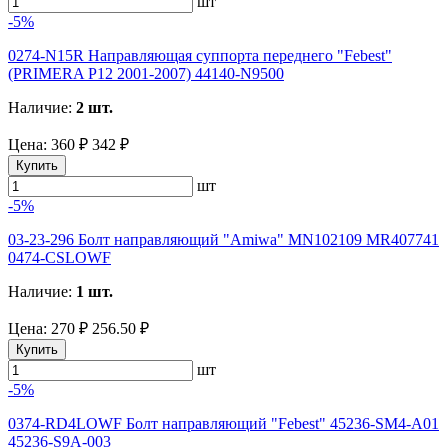
шт
-5%
0274-N15R Направляющая суппорта переднего "Febest"
(PRIMERA P12 2001-2007) 44140-N9500
Наличие:
2 шт.
Цена:
360 ₽
342 ₽
Купить
шт
-5%
03-23-296 Болт направляющий "Amiwa" MN102109 MR407741
0474-CSLOWF
Наличие:
1 шт.
Цена:
270 ₽
256.50 ₽
Купить
шт
-5%
0374-RD4LOWF Болт направляющий "Febest" 45236-SM4-A01
45236-S9A-003