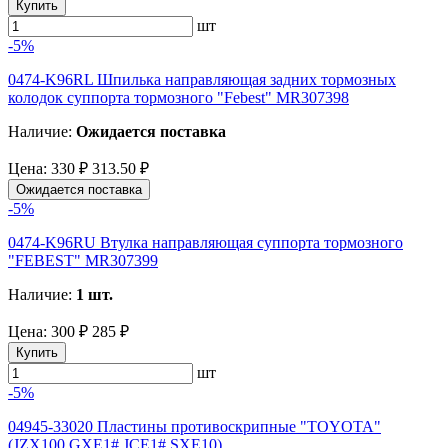
Купить
шт
-5%
0474-K96RL Шпилька направляющая задних тормозных
колодок суппорта тормозного "Febest" MR307398
Наличие:
Ожидается поставка
Цена:
330 ₽
313.50 ₽
Ожидается поставка
-5%
0474-K96RU Втулка направляющая суппорта тормозного
"FEBEST" MR307399
Наличие:
1 шт.
Цена:
300 ₽
285 ₽
Купить
шт
-5%
04945-33020 Пластины противоскрипные "TOYOTA"
(JZX100 GXE1#,JCE1#,SXE10)