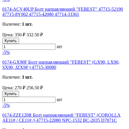
0174-ACV40UP Болт направляющий "FEBEST" 47715-52190
47715-8Y002 47715-42080 47714-33361
Наличие:
1 шт.
Цена:
350 ₽
332.50 ₽
Купить
шт
-5%
0174-GX90F Болт направляющий "FEBEST" (GX90, LX90,
SX90, JZX9# ) 47715-30080
Наличие:
3 шт.
Цена:
270 ₽
256.50 ₽
Купить
шт
-5%
0174-ZZE120R Болт направляющий "FEBEST" (COROLLA
AE11# / CE11# /) 47715-22080 NPC-1532 BC-2035 D7071C