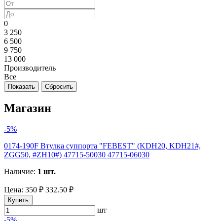
0
3 250
6 500
9 750
13 000
Производитель
Все
Магазин
-5%
0174-190F Втулка суппорта "FEBEST" (KDH20, KDH21#,
ZGG50, #ZH10#) 47715-50030 47715-06030
Наличие:
1 шт.
Цена:
350 ₽
332.50 ₽
Купить
шт
-5%