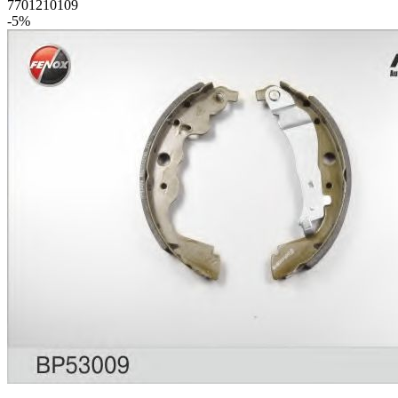
7701210109
-5%