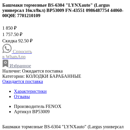
Башмаки тормозные BS-6304 "LYNXauto" (Largus
универсал 16кл/8кл) BP53009 FN-43551 0986487754 44060-
00Q0E 7701210109
1 850 ₽
1 757.50 ₽
Скидка 92.50 ₽
Спросить
в WhatsApp
Избранное
Наличие:
Ожидается поставка
Категории:
КОЛОДКИ БАРАБАННЫЕ
Ожидается поставка
Характеристики
Отзывы
Производитель
FENOX
Артикул
BP53009
Башмаки тормозные BS-6304 "LYNXauto" (Largus универсал