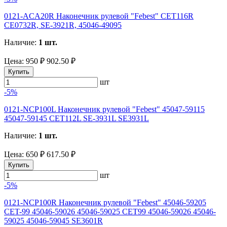
0121-ACA20R Наконечник рулевой "Febest" CET116R
CE0732R, SE-3921R, 45046-49095
Наличие:
1 шт.
Цена:
950 ₽
902.50 ₽
Купить
шт
-5%
0121-NCP100L Наконечник рулевой "Febest" 45047-59115
45047-59145 CET112L SE-3931L SE3931L
Наличие:
1 шт.
Цена:
650 ₽
617.50 ₽
Купить
шт
-5%
0121-NCP100R Наконечник рулевой "Febest" 45046-59205
CET-99 45046-59026 45046-59025 CET99 45046-59026 45046-
59025 45046-59045 SE3601R