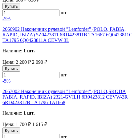
Купить
шт
-5%
2666902 Наконечник рулевой "Lemforder" (POLO, FABIA,
RAPID, IBIZA) 5Z0423811 6RD423811B TA1667 6Q0423811C
TA1795 6Q0423811A CEVW-3L
Наличие:
1 шт.
Цена:
2 200 ₽
2 090 ₽
Купить
шт
-5%
2667002 Наконечник рулевой "Lemforder" (POLO,SKODA
FABIA, RAPID, IBIZA) 2321-GVILH 6R0423812 CEVW-3R
6RD423812B TA1796 TA1668
Наличие:
1 шт.
Цена:
1 700 ₽
1 615 ₽
Купить
шт