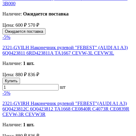
3B000
Наличие:
Ожидается поставка
Цена:
600 ₽
570 ₽
Ожидается поставка
-5%
2321-GVILH Наконечник рулевой "FEBEST" (AUDI A1 A3)
6Q0423811 6RD423811A TA1667 CEVW-3L CEVW3L
Наличие:
1 шт.
Цена:
880 ₽
836 ₽
Купить
шт
-5%
2321-GVIRH Наконечник рулевой "FEBEST"(AUDI A1 A3)
6Q0423812C 6Q0423812 TA1668 CE0840R C4073R CE0839R
CEVW-3R CEVW3R
Наличие:
1 шт.
Цена:
880 ₽
836 ₽