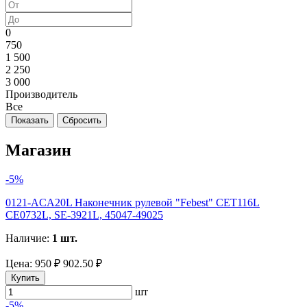
0
750
1 500
2 250
3 000
Производитель
Все
Магазин
-5%
0121-ACA20L Наконечник рулевой "Febest" CET116L
CE0732L, SE-3921L, 45047-49025
Наличие:
1 шт.
Цена:
950 ₽
902.50 ₽
Купить
шт
-5%