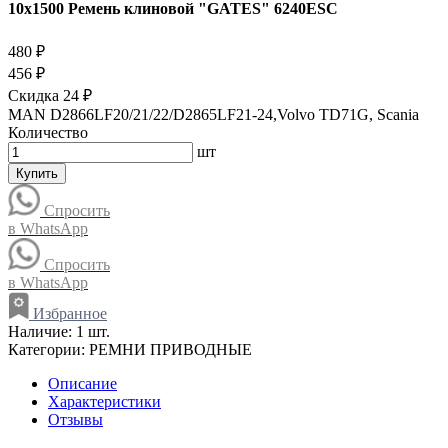
10x1500 Ремень клиновой "GATES" 6240ESC
480 ₽
456 ₽
Скидка 24 ₽
MAN D2866LF20/21/22/D2865LF21-24,Volvo TD71G, Scania
Количество
шт
Купить
Спросить
в WhatsApp
Спросить
в WhatsApp
Избранное
Наличие:
1 шт.
Категории:
РЕМНИ ПРИВОДНЫЕ
Описание
Характеристики
Отзывы