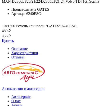
MAN D2866LF20/21/22/D2865LF21-24,Volvo TD71G, Scania
Производитель
GATES
Артикул
6240ESC
10x1500 Ремень клиновой "GATES" 6240ESC
480 ₽
456 ₽
Купить
Описание
Характеристики
Отзывы
Автомагазин и автосервис
Автосервис
О нас
Акции