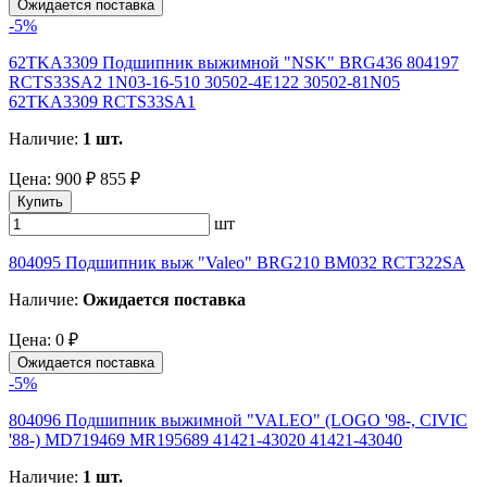
Ожидается поставка
-5%
62TKA3309 Подшипник выжимной "NSK" BRG436 804197
RCTS33SA2 1N03-16-510 30502-4E122 30502-81N05
62TKA3309 RCTS33SA1
Наличие:
1 шт.
Цена:
900 ₽
855 ₽
Купить
шт
804095 Подшипник выж "Valeo" BRG210 BM032 RCT322SA
Наличие:
Ожидается поставка
Цена:
0 ₽
Ожидается поставка
-5%
804096 Подшипник выжимной "VALEO" (LOGO '98-, CIVIC
'88-) MD719469 MR195689 41421-43020 41421-43040
Наличие:
1 шт.