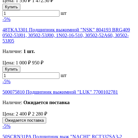
Цена:
1 550 ₽
1 472.50 ₽
Купить
шт
-5%
48TKA3301 Подшипник выжимной "NSK" 804193 BRG409
0502-53J01, 30502-53J00, 1N02-16-510, 30502-52A60, 30502-
53J05
Наличие:
1 шт.
Цена:
1 000 ₽
950 ₽
Купить
шт
-5%
500075810 Подшипник выжимной "LUK" 7700102781
Наличие:
Ожидается поставка
Цена:
2 400 ₽
2 280 ₽
Ожидается поставка
-5%
50SCRN31PA Подшипник выж "NACHI" RCT337SA3-2