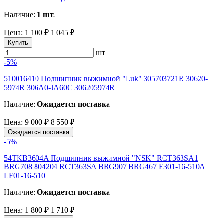
Наличие:
1 шт.
Цена:
1 100 ₽
1 045 ₽
Купить
шт
-5%
510016410 Подшипник выжимной "Luk" 305703721R 30620-
5974R 306A0-JA60C 306205974R
Наличие:
Ожидается поставка
Цена:
9 000 ₽
8 550 ₽
Ожидается поставка
-5%
54TKB3604A Подшипник выжимной "NSK" RCT363SA1
BRG708 804204 RCT363SA BRG907 BRG467 E301-16-510A
LF01-16-510
Наличие:
Ожидается поставка
Цена:
1 800 ₽
1 710 ₽