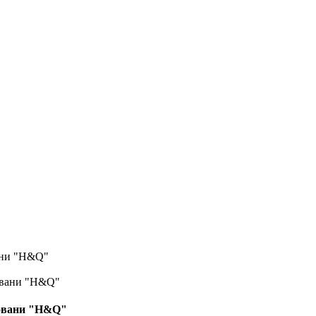
ани "H&Q"
ровани "H&Q"