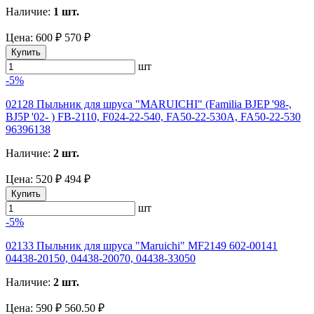
Наличие:
1 шт.
Цена:
600 ₽
570 ₽
Купить
шт
-5%
02128 Пыльник для шруса "MARUICHI" (Familia BJEP '98-,
BJ5P '02- ) FB-2110, F024-22-540, FA50-22-530A, FA50-22-530
96396138
Наличие:
2 шт.
Цена:
520 ₽
494 ₽
Купить
шт
-5%
02133 Пыльник для шруса "Maruichi" MF2149 602-00141
04438-20150, 04438-20070, 04438-33050
Наличие:
2 шт.
Цена:
590 ₽
560.50 ₽