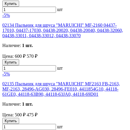
Купить
шт
-5%
02134 Пыльник для шруса "MARUICHI" MF-2160 04437-
17010, 04437-17030, 04438-20020, 04438-20040, 04438-32060,
04438-33011, 04438-33012, 04438-33070
Наличие:
1 шт.
Цена:
600 ₽
570 ₽
Купить
шт
-5%
02135 Пыльник для шруса "MARUICHI" MF2163 FB-2163,
MF-2163, 28496-AG030, 28496-FE010, 4411854G10, 44118-
61GE0, 44118-63B90, 44118-63JA0, 44118-69D01
Наличие:
1 шт.
Цена:
500 ₽
475 ₽
Купить
шт