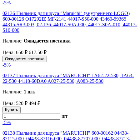
-5%
02136 Пыльник для шруса "Maruichi" (внутреннего LOGO)
600-00126 O17292IZ MF-2141 44017-S50-000 43460-59365
44315-SR3-003, 02-136, 44017-S0A-000, 44017-S0A-010, 44017-
S10-000
Наличие:
Ожидается поставка
Цена:
650 ₽
617.50 ₽
Ожидается поставка
-5%
02137 Пыльник для шруса "MARUICHI" 1A62-22-530; 1A63-
22-530 44118-60DA0 A027-25-530; A083-25-530
Наличие:
1 шт.
Цена:
520 ₽
494 ₽
Купить
шт
-5%
02138 Пыльник для шруса "MARUICHI" 600-00162 04438-
87115-000, 04438-87116-000, 04438-87707-000, 04438-87713-