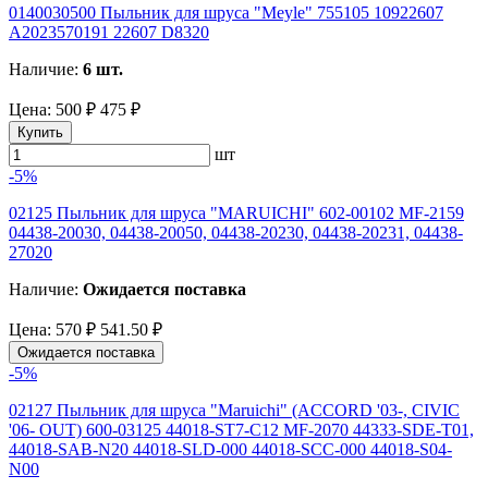
0140030500 Пыльник для шруса "Meyle" 755105 10922607
A2023570191 22607 D8320
Наличие:
6 шт.
Цена:
500 ₽
475 ₽
Купить
шт
-5%
02125 Пыльник для шруса "MARUICHI" 602-00102 MF-2159
04438-20030, 04438-20050, 04438-20230, 04438-20231, 04438-
27020
Наличие:
Ожидается поставка
Цена:
570 ₽
541.50 ₽
Ожидается поставка
-5%
02127 Пыльник для шруса "Maruichi" (ACCORD '03-, CIVIC
'06- OUT) 600-03125 44018-ST7-C12 MF-2070 44333-SDE-T01,
44018-SAB-N20 44018-SLD-000 44018-SCC-000 44018-S04-
N00