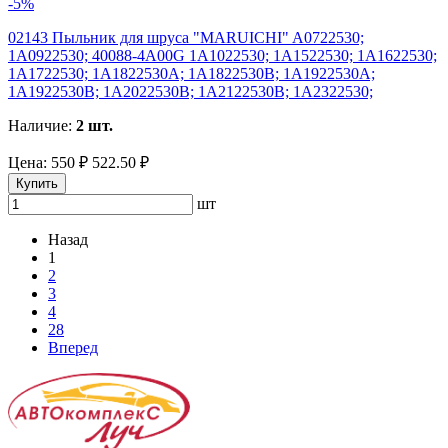
-5%
02143 Пыльник для шруса "MARUICHI" A0722530;
1A0922530; 40088-4A00G 1A1022530; 1A1522530; 1A1622530;
1A1722530; 1A1822530A; 1A1822530B; 1A1922530A;
1A1922530B; 1A2022530B; 1A2122530B; 1A2322530;
Наличие:
2 шт.
Цена:
550 ₽
522.50 ₽
Купить
шт
Назад
1
2
3
4
28
Вперед