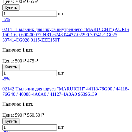
Цена:
700 ₽
665 ₽
Купить
шт
-5%
02141 Пыльник для шруса внутреннего "MARUICHI" (AURIS
150 1,6") 600-00077 NRT-6748 04437-02290 39741-CG025
39741-CG028 0115-ZZE150T
Наличие:
1 шт.
Цена:
500 ₽
475 ₽
Купить
шт
-5%
02142 Пыльник для шруса "MARUICHI" 44118-76G00 / 44118-
76G40 / 40088-4A0A0 / 41127-4A0A0 96396139
Наличие:
1 шт.
Цена:
590 ₽
560.50 ₽
Купить
шт