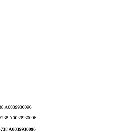
38 A0039930096
5738 A0039930096