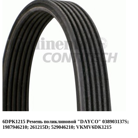
6DPK1215 Ремень поликлиновой "DAYCO" 038903137S;
1987946210; 261215D; 529046210; VKMV6DK1215