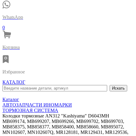
WhatsApp
0
Корзина
Избранное
КАТАЛОГ
Каталог
АВТОЗАПЧАСТИ ИНОМАРКИ
ТОРМОЗНАЯ СИСТЕМА
Колодки тормозные AN312 "Kashiyama" D6043MH
MB699174, MB699207, MB699266, MB699702, MB699703,
MB858375, MB858377, MB858400, MB858660, MB895072,
MN102607, MN102607Q, MR128181, MR129431, MR129536,