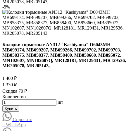
MR205078, MR205143,
-5%
Колодки тормозные AN312 "Kashiyama" D6043MH
MB699174, MB699207, MB699266, MB699702, MB699703,
MB858375, MB858377, MB858400, MB858660, MB895072,
MN102607, MN102607Q, MR128181, MR129431, MR129536,
MR205078, MR205143,
1 400 ₽
1 330 ₽
Скидка 70 ₽
Количество
шт
Купить
Спросить
в WhatsApp