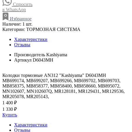
Спросить
в WhatsApp
Избранное
Наличие:
1 шт.
Категории:
ТОРМОЗНАЯ СИСТЕМА
Характеристики
Отзывы
Производитель
Kashiyama
Артикул
D6043MH
Колодки тормозные AN312 "Kashiyama" D6043MH
MB699174, MB699207, MB699266, MB699702, MB699703,
MB858375, MB858377, MB858400, MB858660, MB895072,
MN102607, MN102607Q, MR128181, MR129431, MR129536,
MR205078, MR205143,
1 400 ₽
1 330 ₽
Купить
Характеристики
Отзывы