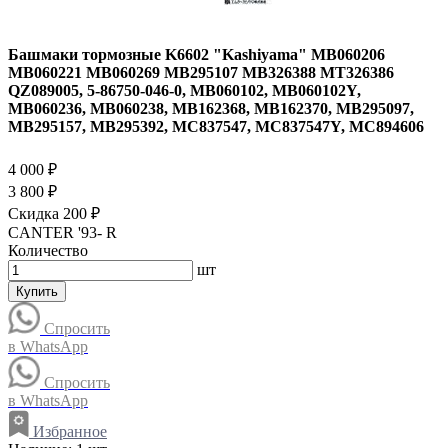
Башмаки тормозные K6602 "Kashiyama" MB060206
MB060221 MB060269 MB295107 MB326388 MT326386
QZ089005, 5-86750-046-0, MB060102, MB060102Y,
MB060236, MB060238, MB162368, MB162370, MB295097,
MB295157, MB295392, MC837547, MC837547Y, MC894606
4 000 ₽
3 800 ₽
Скидка 200 ₽
CANTER '93- R
Количество
шт
Купить
Спросить
в WhatsApp
Спросить
в WhatsApp
Избранное