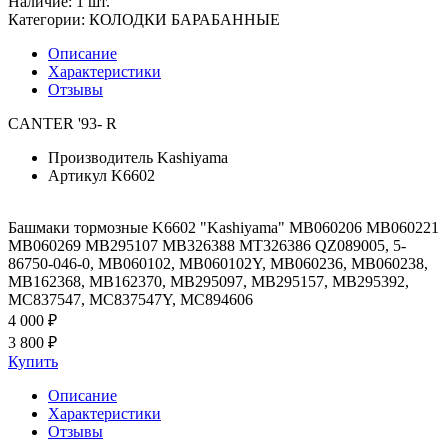
Наличие:
1 шт.
Категории:
КОЛОДКИ БАРАБАННЫЕ
Описание
Характеристики
Отзывы
CANTER '93- R
Производитель
Kashiyama
Артикул
K6602
Башмаки тормозные K6602 "Kashiyama" MB060206 MB060221
MB060269 MB295107 MB326388 MT326386 QZ089005, 5-
86750-046-0, MB060102, MB060102Y, MB060236, MB060238,
MB162368, MB162370, MB295097, MB295157, MB295392,
MC837547, MC837547Y, MC894606
4 000 ₽
3 800 ₽
Купить
Описание
Характеристики
Отзывы