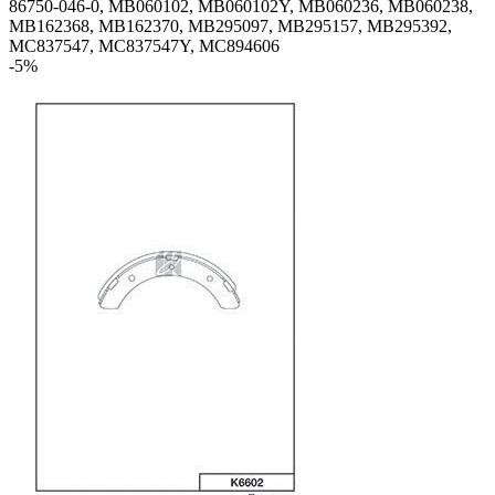
86750-046-0, MB060102, MB060102Y, MB060236, MB060238,
MB162368, MB162370, MB295097, MB295157, MB295392,
MC837547, MC837547Y, MC894606
-5%