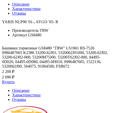
Описание
Характеристики
Отзывы
YARIS NLP90 '01-, AYGO '05- R
Производитель
TRW
Артикул
GS8480
Башмаки тормозные GS8480 "TRW" LS1961 BS-7526
0986487665 K2386 53200-62J01, 5320062J01000, 53200-62J02,
53200-62J02-000, 53200M75J00, 53200T62J02-000, 04495-
0D020, 04495-0D080, 04495-0H010, 0986487665, 1522136,
5320062J00, 564075, 91064500, FSB672
2 200 ₽
2 090 ₽
Купить
Описание
Характеристики
Отзывы