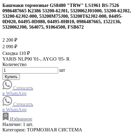
Башмаки тормозные GS8480 "TRW" LS1961 BS-7526
0986487665 K2386 53200-62J01, 5320062J01000, 53200-62J02,
53200-62J02-000, 53200M75J00, 53200T62J02-000, 04495-
0D020, 04495-0D080, 04495-0H010, 0986487665, 1522136,
5320062J00, 564075, 91064500, FSB672
2 200 ₽
2 090 ₽
Скидка 110 ₽
YARIS NLP90 '01-, AYGO '05- R
Количество
шт
Купить
Спросить
в WhatsApp
Спросить
в WhatsApp
Избранное
Наличие:
1 шт.
Категории:
ТОРМОЗНАЯ СИСТЕМА