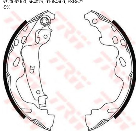
5320062J00, 564075, 91064500, FSB672
-5%