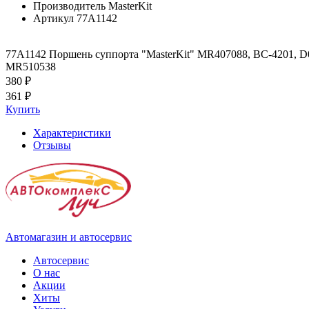
Производитель
MasterKit
Артикул
77A1142
77A1142 Поршень суппорта "MasterKit" MR407088, BC-4201, D
MR510538
380 ₽
361 ₽
Купить
Характеристики
Отзывы
Автомагазин и автосервис
Автосервис
О нас
Акции
Хиты