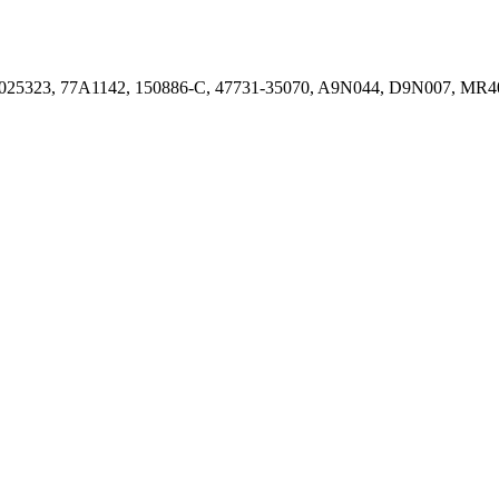
025323, 77A1142, 150886-C, 47731-35070, A9N044, D9N007, MR4