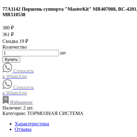
77A1142 Поршень суппорта "MasterKit" MR407088, BC-4201, 
MR510538
380 ₽
361 ₽
Скидка 19 ₽
Количество
шт
Купить
Спросить
в WhatsApp
Спросить
в WhatsApp
Избранное
Наличие:
2 шт.
Категории:
ТОРМОЗНАЯ СИСТЕМА
Характеристики
Отзывы