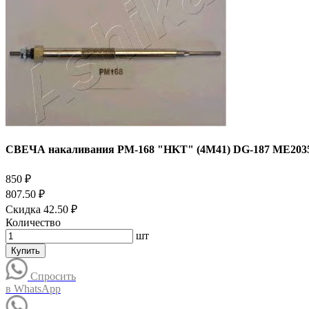
СВЕЧА накаливания PM-168 "HKT" (4M41) DG-187 ME2035
850 ₽
807.50 ₽
Скидка 42.50 ₽
Количество
шт
Купить
Спросить
в WhatsApp