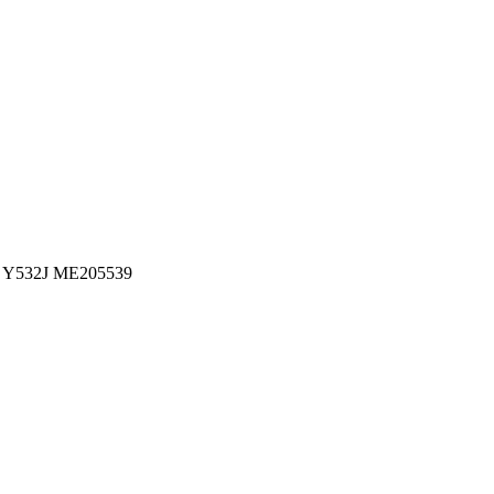
 Y532J ME205539