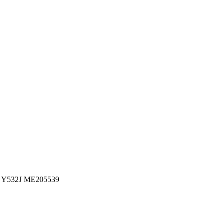
 Y532J ME205539