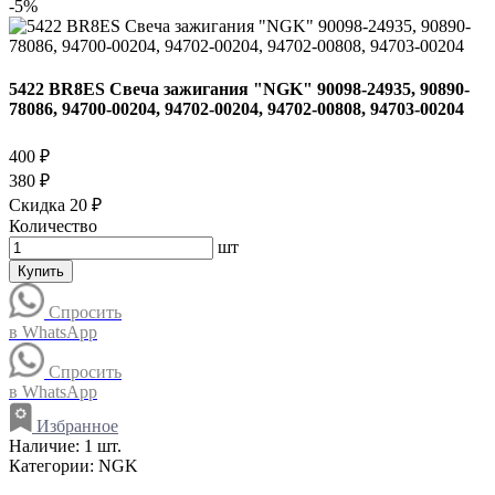
-5%
5422 BR8ES Свеча зажигания "NGK" 90098-24935, 90890-
78086, 94700-00204, 94702-00204, 94702-00808, 94703-00204
400 ₽
380 ₽
Скидка 20 ₽
Количество
шт
Купить
Спросить
в WhatsApp
Спросить
в WhatsApp
Избранное
Наличие:
1 шт.
Категории:
NGK