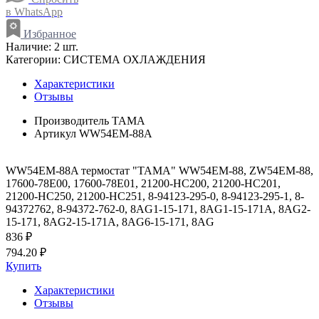
в WhatsApp
Избранное
Наличие:
2 шт.
Категории:
СИСТЕМА ОХЛАЖДЕНИЯ
Характеристики
Отзывы
Производитель
TAMA
Артикул
WW54EM-88A
WW54EM-88A термостат "TAMA" WW54EM-88, ZW54EM-88,
17600-78E00, 17600-78E01, 21200-HC200, 21200-HC201,
21200-HC250, 21200-HC251, 8-94123-295-0, 8-94123-295-1, 8-
94372762, 8-94372-762-0, 8AG1-15-171, 8AG1-15-171A, 8AG2-
15-171, 8AG2-15-171A, 8AG6-15-171, 8AG
836 ₽
794.20 ₽
Купить
Характеристики
Отзывы