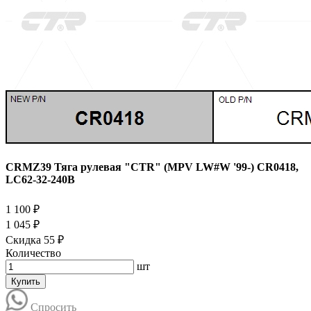
CRMZ39 Тяга рулевая "CTR" (MPV LW#W '99-) CR0418,
LC62-32-240B
1 100 ₽
1 045 ₽
Скидка 55 ₽
Количество
шт
Купить
Спросить