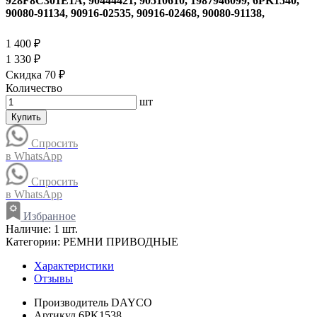
928F8C301E1A, 90444421, 90510610, 1987946099, 6PK1540,
90080-91134, 90916-02535, 90916-02468, 90080-91138,
1 400 ₽
1 330 ₽
Скидка 70 ₽
Количество
шт
Купить
Спросить
в WhatsApp
Спросить
в WhatsApp
Избранное
Наличие:
1 шт.
Категории:
РЕМНИ ПРИВОДНЫЕ
Характеристики
Отзывы
Производитель
DAYCO
Артикул
6PK1538