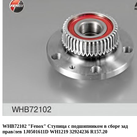
WHB72102 "Fenox" Ступица с подшипником в сборе зад
прав/лев 1J0501611D WH1219 32924236 R157.20