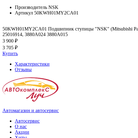
Производитель
NSK
Артикул
50KWH01MY2CA01
50KWH01MY2CA01 Подшипник ступицы "NSK" (Mitsubishi P
25016914, 3880A024 3880A015
3 900 ₽
3 705 ₽
Купить
Характеристики
Отзывы
Автомагазин и автосервис
Автосервис
О нас
Акции
Хиты