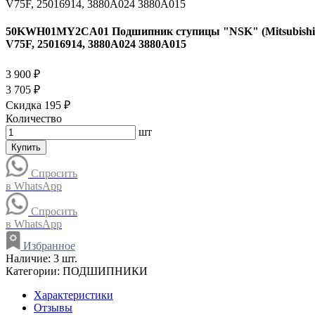
50KWH01MY2CA01 Подшипник ступицы "NSK" (Mitsubishi 
V75F, 25016914, 3880A024 3880A015
3 900 ₽
3 705 ₽
Скидка 195 ₽
Количество
шт
Купить
Спросить
в WhatsApp
Спросить
в WhatsApp
Избранное
Наличие:
3 шт.
Категории:
ПОДШИПНИКИ
Характеристики
Отзывы