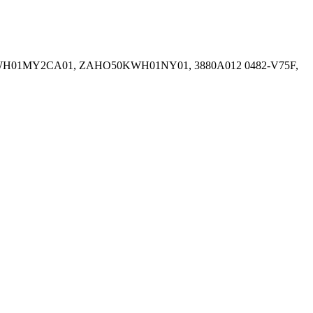
50KWH01MY2CA01, ZAHO50KWH01NY01, 3880A012 0482-V75F,