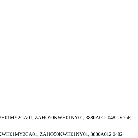
50KWH01MY2CA01, ZAHO50KWH01NY01, 3880A012 0482-V75F,