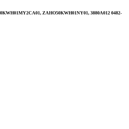
5F 50KWH01MY2CA01, ZAHO50KWH01NY01, 3880A012 0482-