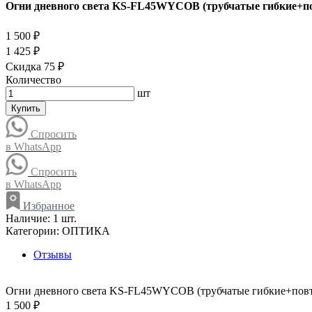
Огни дневного света KS-FL45WYCOB (трубчатые гибкие+по
1 500 ₽
1 425 ₽
Скидка 75 ₽
Количество
шт
Купить
Спросить
в WhatsApp
Спросить
в WhatsApp
Избранное
Наличие:
1 шт.
Категории:
ОПТИКА
Отзывы
Огни дневного света KS-FL45WYCOB (трубчатые гибкие+повт
1 500 ₽