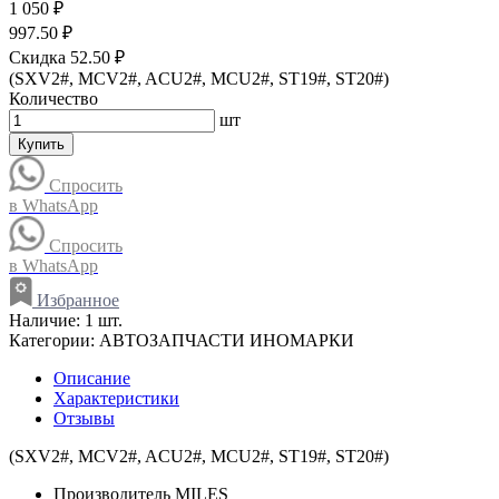
1 050 ₽
997.50 ₽
Скидка 52.50 ₽
(SXV2#, MCV2#, ACU2#, MCU2#, ST19#, ST20#)
Количество
шт
Купить
Спросить
в WhatsApp
Спросить
в WhatsApp
Избранное
Наличие:
1 шт.
Категории:
АВТОЗАПЧАСТИ ИНОМАРКИ
Описание
Характеристики
Отзывы
(SXV2#, MCV2#, ACU2#, MCU2#, ST19#, ST20#)
Производитель
MILES