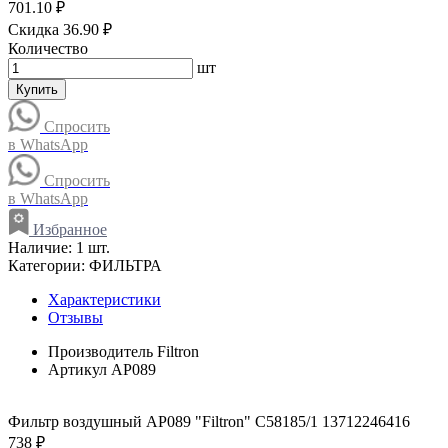
701.10 ₽
Скидка 36.90 ₽
Количество
шт
Купить
Спросить
в WhatsApp
Спросить
в WhatsApp
Избранное
Наличие:
1 шт.
Категории:
ФИЛЬТРА
Характеристики
Отзывы
Производитель
Filtron
Артикул
AP089
Фильтр воздушный AP089 "Filtron" C58185/1 13712246416
738 ₽