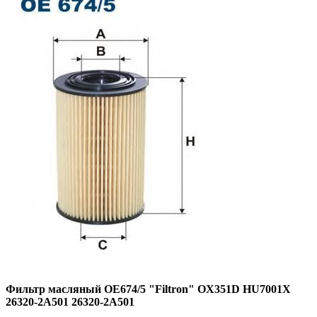
Фильтр масляный OE674/5 "Filtron" OX351D HU7001X
26320-2A501 26320-2A501