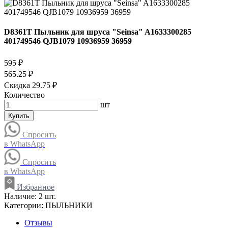
D8361T Пыльник для шруса "Seinsa" A1633300285
401749546 QJB1079 10936959 36959
595 ₽
565.25 ₽
Скидка 29.75 ₽
Количество
шт
Купить
Спросить
в WhatsApp
Спросить
в WhatsApp
Избранное
Наличие:
2 шт.
Категории:
ПЫЛЬНИКИ
Отзывы