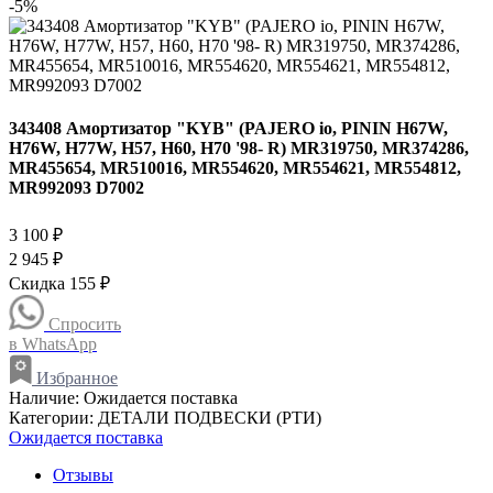
-5%
343408 Амортизатор "KYB" (PAJERO io, PININ H67W,
H76W, H77W, H57, H60, H70 '98- R) MR319750, MR374286,
MR455654, MR510016, MR554620, MR554621, MR554812,
MR992093 D7002
3 100 ₽
2 945 ₽
Скидка 155 ₽
Спросить
в WhatsApp
Избранное
Наличие:
Ожидается поставка
Категории:
ДЕТАЛИ ПОДВЕСКИ (РТИ)
Ожидается поставка
Отзывы