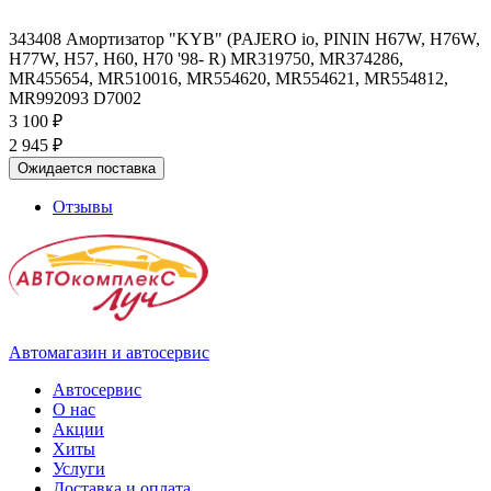
343408 Амортизатор "KYB" (PAJERO io, PININ H67W, H76W,
H77W, H57, H60, H70 '98- R) MR319750, MR374286,
MR455654, MR510016, MR554620, MR554621, MR554812,
MR992093 D7002
3 100 ₽
2 945 ₽
Ожидается поставка
Отзывы
Автомагазин и автосервис
Автосервис
О нас
Акции
Хиты
Услуги
Доставка и оплата