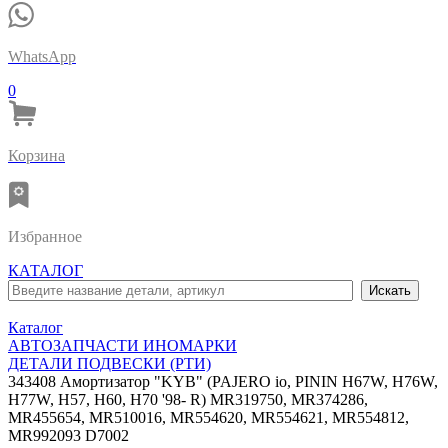
WhatsApp
0
Корзина
Избранное
КАТАЛОГ
Каталог
АВТОЗАПЧАСТИ ИНОМАРКИ
ДЕТАЛИ ПОДВЕСКИ (РТИ)
343408 Амортизатор "KYB" (PAJERO io, PININ H67W, H76W,
H77W, H57, H60, H70 '98- R) MR319750, MR374286,
MR455654, MR510016, MR554620, MR554621, MR554812,
MR992093 D7002