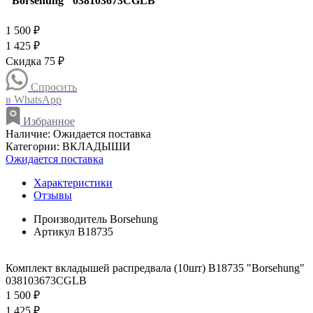
"Borsehung" 038103673CGLB
1 500 ₽
1 425 ₽
Скидка 75 ₽
Спросить
в WhatsApp
Избранное
Наличие:
Ожидается поставка
Категории:
ВКЛАДЫШИ
Ожидается поставка
Характеристики
Отзывы
Производитель
Borsehung
Артикул
B18735
Комплект вкладышей распредвала (10шт) B18735 "Borsehung"
038103673CGLB
1 500 ₽
1 425 ₽