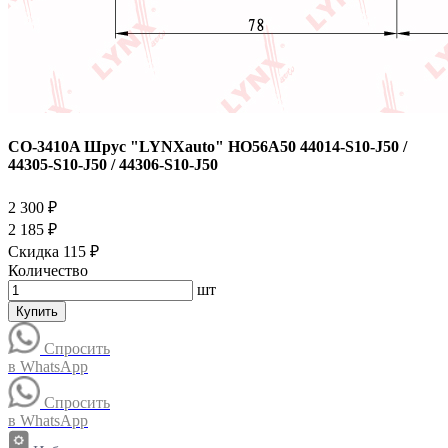
CO-3410A Шрус "LYNXauto" HO56A50 44014-S10-J50 /
44305-S10-J50 / 44306-S10-J50
2 300 ₽
2 185 ₽
Скидка 115 ₽
Количество
шт
Купить
Спросить
в WhatsApp
Спросить
в WhatsApp