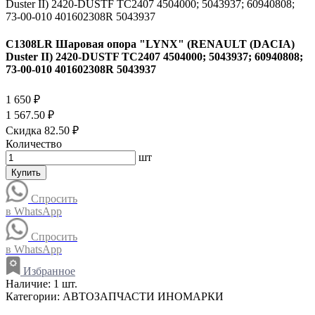
C1308LR Шаровая опора "LYNX" (RENAULT (DACIA)
Duster II) 2420-DUSTF TC2407 4504000; 5043937; 60940808;
73-00-010 401602308R 5043937
1 650 ₽
1 567.50 ₽
Скидка 82.50 ₽
Количество
шт
Купить
Спросить
в WhatsApp
Спросить
в WhatsApp
Избранное
Наличие:
1 шт.
Категории:
АВТОЗАПЧАСТИ ИНОМАРКИ